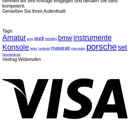
nehmen wir Ihre Anfrage entgegen und beraten Sie stets
kompetent.
Genießen Sie Ihren Aufenthalt!
Tags
Amatur
instrumente
bmw
audi
bentley
amg
porsche
Konsole
set
maserati
leder
Lenkrad
mercedes
Sportlenkrad
Vertrag Widerrufen
V