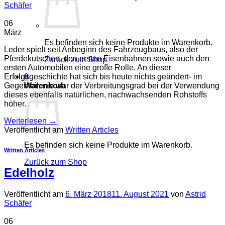
Schäfer
06
März
Es befinden sich keine Produkte im Warenkorb.
Leder spielt seit Anbeginn des Fahrzeugbaus, also der
Pferdekutschen, den ersten Eisenbahnen sowie auch den
Zurück zum Shop
ersten Automobilen eine groﬂe Rolle. An dieser
0
Erfolgsgeschichte hat sich bis heute nichts geändert- im
Warenkorb
Gegenteil, nie war der Verbreitungsgrad bei der Verwendung
dieses ebenfalls natürlichen, nachwachsenden Rohstoffs
höher.
Weiterlesen
→
Veröffentlicht am
Written Articles
Es befinden sich keine Produkte im Warenkorb.
Written Articles
Zurück zum Shop
Edelholz
Veröffentlicht am
6. März 2018
11. August 2021
von
Astrid
Schäfer
06