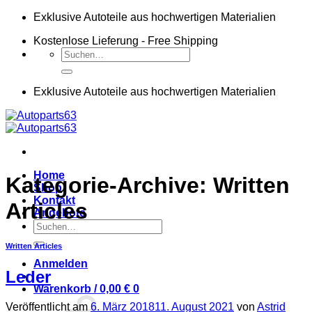
Zum
Exklusive Autoteile aus hochwertigen Materialien
Inhalt
Kostenlose Lieferung - Free Shipping
springen
Suchen
nach:
Exklusive Autoteile aus hochwertigen Materialien
Home
Kategorie-Archive:
Written
Shop
Kontakt
Articles
Angebote
Suchen
nach:
Written Articles
Anmelden
Leder
Warenkorb /
0,00
€
0
Veröffentlicht am
6. März 2018
11. August 2021
von
Astrid