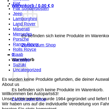
Fiat
Warenkorb /
0,00
€
0
Fiat Sonderposten
Jeep
Lamborghini
Land Rover
Maserati
Mercedes
Es befinden sich keine Produkte im Warenko
Porsche
Range Rover
Zurück zum Shop
Rolls Royce
0
Saab
Warenkorb
Sonstige
Suzuki
Uncategorized
Es wurden keine Produkte gefunden, die deiner Auswa
About us
Es befinden sich keine Produkte im Warenkorb.
Willkommen bei Autoparts63!
Unser Unternehmen wurde 1984 gegründet und liefert ho
Zurück zum Shop
Wir haben uns auf die individuelle Veredelung von Fah