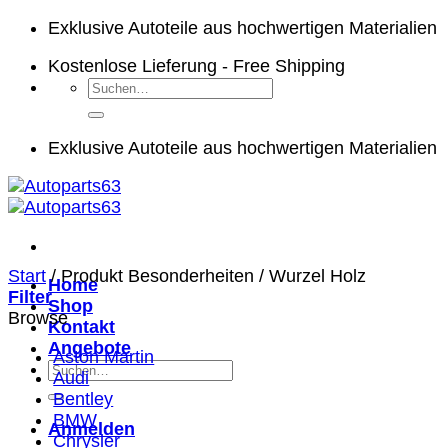
Zum
Exklusive Autoteile aus hochwertigen Materialien
Inhalt
Kostenlose Lieferung - Free Shipping
springen
Suchen
nach:
Exklusive Autoteile aus hochwertigen Materialien
Start
/
Produkt Besonderheiten
/
Wurzel Holz
Home
Filter
Shop
Browse
Kontakt
Angebote
Aston Martin
Suchen
Audi
nach:
Bentley
BMW
Anmelden
Chrysler