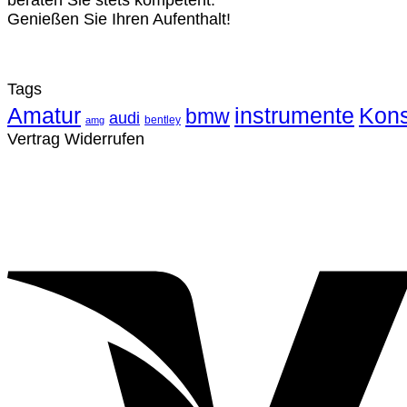
beraten Sie stets kompetent.
Genießen Sie Ihren Aufenthalt!
Tags
Amatur
instrumente
Kons
bmw
audi
bentley
amg
Vertrag Widerrufen