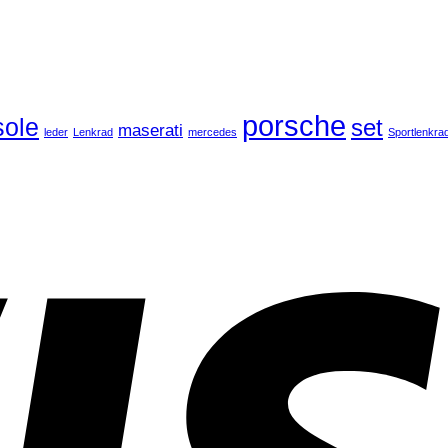
porsche
ole
set
maserati
leder
Lenkrad
mercedes
Sportlenkra