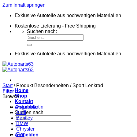
Zum Inhalt springen
Exklusive Autoteile aus hochwertigen Materialien
Kostenlose Lieferung - Free Shipping
Suchen nach:
Exklusive Autoteile aus hochwertigen Materialien
Start
/
Produkt Besonderheiten
/
Sport Lenkrad
Home
Filter
Shop
Browse
Kontakt
Angebote
Aston Martin
Suchen nach:
Audi
Bentley
BMW
Chrysler
Fiat
Anmelden