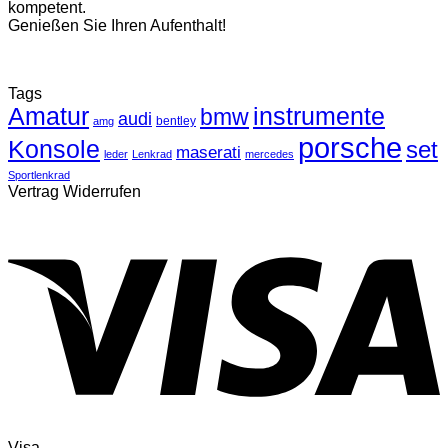
kompetent.
Genießen Sie Ihren Aufenthalt!
Tags
Amatur
instrumente
bmw
audi
bentley
amg
porsche
Konsole
set
maserati
leder
Lenkrad
mercedes
Sportlenkrad
Vertrag Widerrufen
Visa