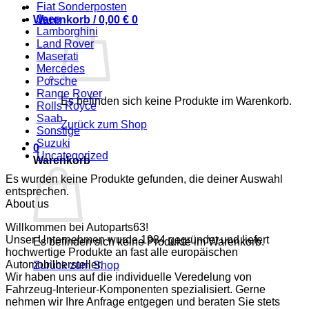
Fiat Sonderposten
Jeep
Warenkorb /
0,00
€
0
Lamborghini
Land Rover
Maserati
Mercedes
Porsche
Range Rover
Es befinden sich keine Produkte im Warenkorb.
Rolls Royce
Saab
Zurück zum Shop
Sonstige
Suzuki
0
Uncategorized
Warenkorb
Es wurden keine Produkte gefunden, die deiner Auswahl
entsprechen.
About us
Willkommen bei Autoparts63!
Unser Unternehmen wurde 1984 gegründet und liefert
Es befinden sich keine Produkte im Warenkorb.
hochwertige Produkte an fast alle europäischen
Automobilhersteller.
Zurück zum Shop
Wir haben uns auf die individuelle Veredelung von
Fahrzeug-Interieur-Komponenten spezialisiert. Gerne
nehmen wir Ihre Anfrage entgegen und beraten Sie stets