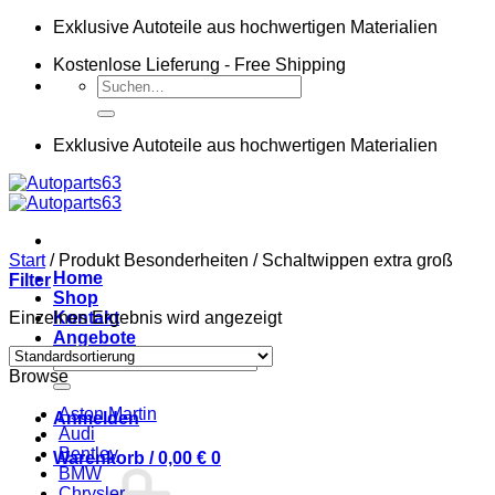
Zum
Exklusive Autoteile aus hochwertigen Materialien
Inhalt
Kostenlose Lieferung - Free Shipping
springen
Suchen
nach:
Exklusive Autoteile aus hochwertigen Materialien
Start
/
Produkt Besonderheiten
/
Schaltwippen extra groß
Home
Filter
Shop
Einzelnes Ergebnis wird angezeigt
Kontakt
Angebote
Suchen
Browse
nach:
Aston Martin
Anmelden
Audi
Bentley
Warenkorb /
0,00
€
0
BMW
Chrysler