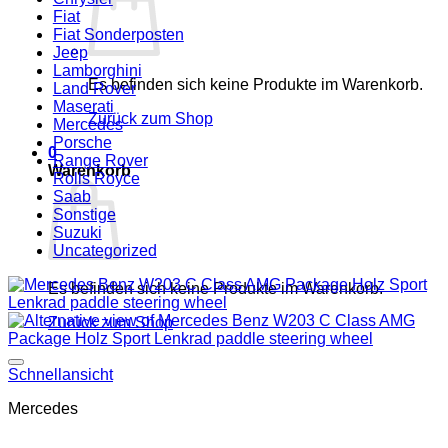
Fiat
Fiat Sonderposten
Jeep
Lamborghini
Es befinden sich keine Produkte im Warenkorb.
Land Rover
Maserati
Zurück zum Shop
Mercedes
Porsche
0
Range Rover
Warenkorb
Rolls Royce
Saab
Sonstige
Suzuki
Uncategorized
Es befinden sich keine Produkte im Warenkorb.
Zurück zum Shop
Add to wishlist
Schnellansicht
Mercedes