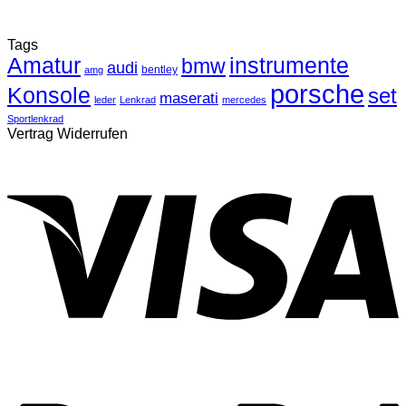
Tags
Amatur
instrumente
bmw
audi
bentley
amg
porsche
Konsole
set
maserati
leder
Lenkrad
mercedes
Sportlenkrad
Vertrag Widerrufen
V
P