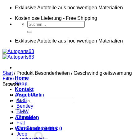
Zum
Exklusive Autoteile aus hochwertigen Materialien
Inhalt
Kostenlose Lieferung - Free Shipping
springen
Suchen
nach:
Exklusive Autoteile aus hochwertigen Materialien
Start
/
Produkt Besonderheiten
/
Geschwindigkeitswarnung
Home
Filter
Shop
Browse
Kontakt
Angebote
Aston Martin
Suchen
Audi
nach:
Bentley
BMW
Chrysler
Anmelden
Fiat
Fiat Sonderposten
Warenkorb /
0,00
€
0
Jeep