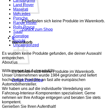
Lamborghini
Land Rover
Maserati
Mercedes
Porsche
Es befinden sich keine Produkte im Warenkorb.
Range Rover
Rolls Royce
Zurück zum Shop
Saab
Sonstige
0
Suzuki
Warenkorb
Uncategorized
Es wurden keine Produkte gefunden, die deiner Auswahl
entsprechen.
About us
Willkommen bei Autoparts63!
Es befinden sich keine Produkte im Warenkorb.
Unser Unternehmen wurde 1984 gegründet und liefert
hochwertige Produkte an fast alle europäischen
Zurück zum Shop
Automobilhersteller.
Wir haben uns auf die individuelle Veredelung von
Fahrzeug-Interieur-Komponenten spezialisiert. Gerne
nehmen wir Ihre Anfrage entgegen und beraten Sie stets
kompetent.
Genießen Sie Ihren Aufenthalt!