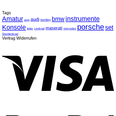
Tags
Amatur
instrumente
bmw
audi
bentley
amg
porsche
Konsole
set
maserati
leder
Lenkrad
mercedes
Sportlenkrad
Vertrag Widerrufen
V
P