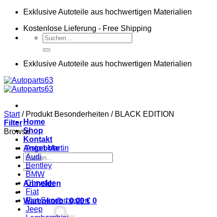
Zum
Exklusive Autoteile aus hochwertigen Materialien
Inhalt
Kostenlose Lieferung - Free Shipping
springen
Suchen
nach:
Exklusive Autoteile aus hochwertigen Materialien
Start
/
Produkt Besonderheiten
/
BLACK EDITION
Home
Filter
Shop
Browse
Kontakt
Angebote
Aston Martin
Suchen
Audi
nach:
Bentley
BMW
Chrysler
Anmelden
Fiat
Fiat Sonderposten
Warenkorb /
0,00
€
0
Jeep