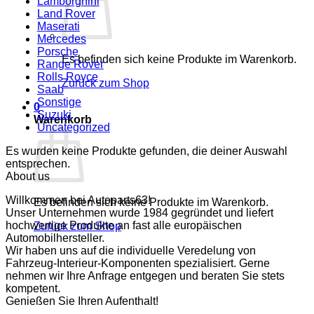
Lamborghini
Land Rover
Maserati
Mercedes
Porsche
Es befinden sich keine Produkte im Warenkorb.
Range Rover
Rolls Royce
Zurück zum Shop
Saab
Sonstige
0
Suzuki
Warenkorb
Uncategorized
Es wurden keine Produkte gefunden, die deiner Auswahl
entsprechen.
About us
Willkommen bei Autoparts63!
Es befinden sich keine Produkte im Warenkorb.
Unser Unternehmen wurde 1984 gegründet und liefert
hochwertige Produkte an fast alle europäischen
Zurück zum Shop
Automobilhersteller.
Wir haben uns auf die individuelle Veredelung von
Fahrzeug-Interieur-Komponenten spezialisiert. Gerne
nehmen wir Ihre Anfrage entgegen und beraten Sie stets
kompetent.
Genießen Sie Ihren Aufenthalt!