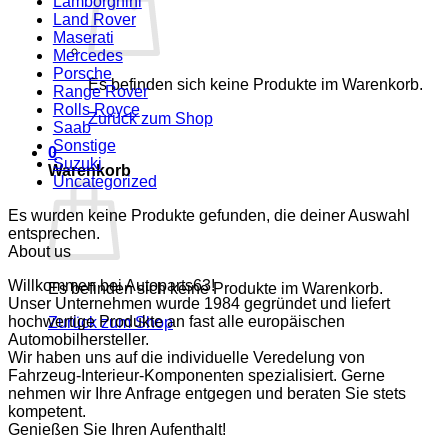
Lamborghini
Land Rover
Maserati
Mercedes
Porsche
Es befinden sich keine Produkte im Warenkorb.
Range Rover
Rolls Royce
Zurück zum Shop
Saab
Sonstige
0
Suzuki
Warenkorb
Uncategorized
Es wurden keine Produkte gefunden, die deiner Auswahl
entsprechen.
About us
Willkommen bei Autoparts63!
Es befinden sich keine Produkte im Warenkorb.
Unser Unternehmen wurde 1984 gegründet und liefert
hochwertige Produkte an fast alle europäischen
Zurück zum Shop
Automobilhersteller.
Wir haben uns auf die individuelle Veredelung von
Fahrzeug-Interieur-Komponenten spezialisiert. Gerne
nehmen wir Ihre Anfrage entgegen und beraten Sie stets
kompetent.
Genießen Sie Ihren Aufenthalt!