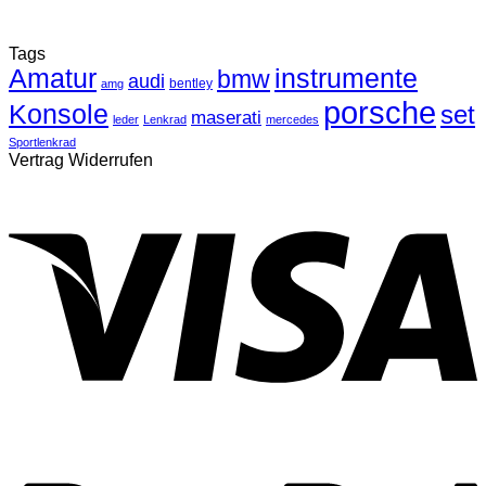
Tags
Amatur
instrumente
bmw
audi
bentley
amg
porsche
Konsole
set
maserati
leder
Lenkrad
mercedes
Sportlenkrad
Vertrag Widerrufen
V
P