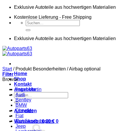
Zum
Exklusive Autoteile aus hochwertigen Materialien
Inhalt
Kostenlose Lieferung - Free Shipping
springen
Suchen
nach:
Exklusive Autoteile aus hochwertigen Materialien
Start
/
Produkt Besonderheiten
/
Airbag optional
Home
Filter
Shop
Browse
Kontakt
Angebote
Aston Martin
Suchen
Audi
nach:
Bentley
BMW
Chrysler
Anmelden
Fiat
Fiat Sonderposten
Warenkorb /
0,00
€
0
Jeep