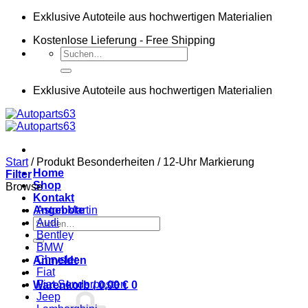
Zum
Exklusive Autoteile aus hochwertigen Materialien
Inhalt
Kostenlose Lieferung - Free Shipping
springen
Suchen
nach:
Exklusive Autoteile aus hochwertigen Materialien
Start
/
Produkt Besonderheiten
/
12-Uhr Markierung
Home
Filter
Shop
Browse
Kontakt
Angebote
Aston Martin
Suchen
Audi
nach:
Bentley
BMW
Chrysler
Anmelden
Fiat
Fiat Sonderposten
Warenkorb /
0,00
€
0
Jeep