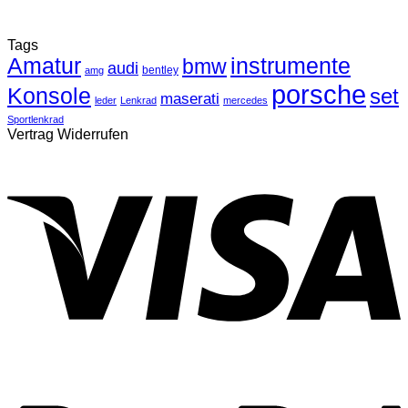
Tags
Amatur
instrumente
bmw
audi
bentley
amg
porsche
Konsole
set
maserati
leder
Lenkrad
mercedes
Sportlenkrad
Vertrag Widerrufen
V
P