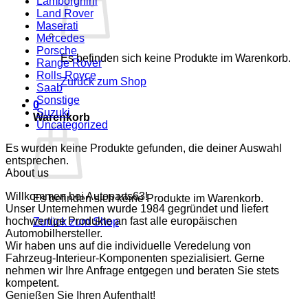
Lamborghini
Land Rover
Maserati
Mercedes
Porsche
Es befinden sich keine Produkte im Warenkorb.
Range Rover
Rolls Royce
Zurück zum Shop
Saab
Sonstige
0
Suzuki
Warenkorb
Uncategorized
Es wurden keine Produkte gefunden, die deiner Auswahl
entsprechen.
About us
Willkommen bei Autoparts63!
Es befinden sich keine Produkte im Warenkorb.
Unser Unternehmen wurde 1984 gegründet und liefert
hochwertige Produkte an fast alle europäischen
Zurück zum Shop
Automobilhersteller.
Wir haben uns auf die individuelle Veredelung von
Fahrzeug-Interieur-Komponenten spezialisiert. Gerne
nehmen wir Ihre Anfrage entgegen und beraten Sie stets
kompetent.
Genießen Sie Ihren Aufenthalt!