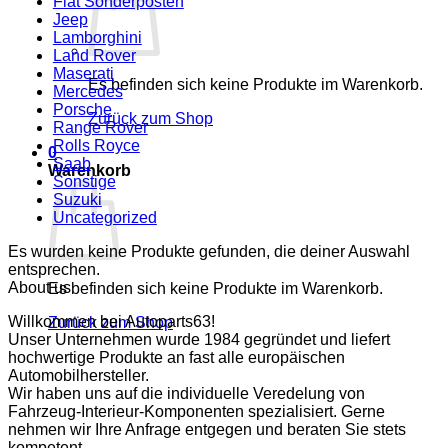
Fiat Sonderposten
Jeep
Lamborghini
Land Rover
Maserati
Es befinden sich keine Produkte im Warenkorb.
Mercedes
Porsche
Zurück zum Shop
Range Rover
Rolls Royce
0
Saab
Warenkorb
Sonstige
Suzuki
Uncategorized
Es wurden keine Produkte gefunden, die deiner Auswahl
entsprechen.
About us
Es befinden sich keine Produkte im Warenkorb.
Willkommen bei Autoparts63!
Zurück zum Shop
Unser Unternehmen wurde 1984 gegründet und liefert
hochwertige Produkte an fast alle europäischen
Automobilhersteller.
Wir haben uns auf die individuelle Veredelung von
Fahrzeug-Interieur-Komponenten spezialisiert. Gerne
nehmen wir Ihre Anfrage entgegen und beraten Sie stets
kompetent.