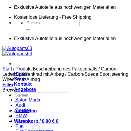
Zum
Exklusive Autoteile aus hochwertigen Materialien
Inhalt
Kostenlose Lieferung - Free Shipping
springen
Suchen
nach:
Exklusive Autoteile aus hochwertigen Materialien
Start
/
Produkt Beschreibung des Paketinhalts
/
Carbon-
Home
Leder Sportlenkrad mit Airbag / Carbon-Suede Sport steering
Shop
Wheel with Airbag
Kontakt
Filter
Angebote
Browse
Suchen
nach:
Aston Martin
Audi
Bentley
Anmelden
BMW
Chrysler
Warenkorb /
0,00
€
0
Fiat