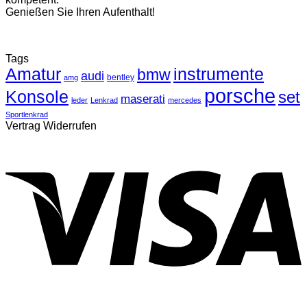
Genießen Sie Ihren Aufenthalt!
Tags
Amatur
instrumente
bmw
audi
bentley
amg
porsche
Konsole
set
maserati
leder
Lenkrad
mercedes
Sportlenkrad
Vertrag Widerrufen
V
P