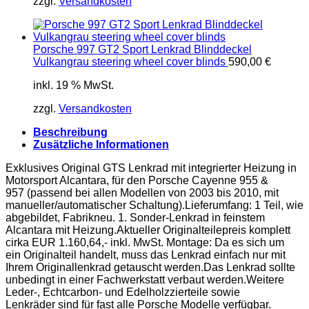
zzgl.
Versandkosten
Porsche 997 GT2 Sport Lenkrad Blinddeckel
Vulkangrau steering wheel cover blinds
590,00
€
inkl. 19 % MwSt.
zzgl.
Versandkosten
Beschreibung
Zusätzliche Informationen
Exklusives Original GTS Lenkrad mit integrierter Heizung in
Motorsport Alcantara, für den Porsche Cayenne 955 &
957 (passend bei allen Modellen von 2003 bis 2010, mit
manueller/automatischer Schaltung).Lieferumfang: 1 Teil, wie
abgebildet, Fabrikneu. 1. Sonder-Lenkrad in feinstem
Alcantara mit Heizung.Aktueller Originalteilepreis komplett
cirka EUR 1.160,64,- inkl. MwSt. Montage: Da es sich um
ein Originalteil handelt, muss das Lenkrad einfach nur mit
Ihrem Originallenkrad getauscht werden.Das Lenkrad sollte
unbedingt in einer Fachwerkstatt verbaut werden.Weitere
Leder-, Echtcarbon- und Edelholzzierteile sowie
Lenkräder sind für fast alle Porsche Modelle verfügbar.