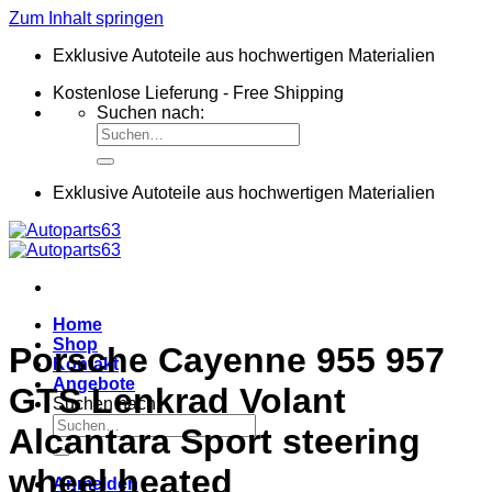
Zum Inhalt springen
Exklusive Autoteile aus hochwertigen Materialien
Kostenlose Lieferung - Free Shipping
Suchen nach:
Exklusive Autoteile aus hochwertigen Materialien
Home
Shop
Porsche Cayenne 955 957
Kontakt
Angebote
GTS Lenkrad Volant
Suchen nach:
Alcantara Sport steering
wheel heated
Anmelden