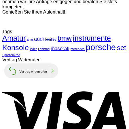
nehmen wir Ihre Anfrage entgegen und beraten Sie stets
kompetent.
Genießen Sie Ihren Aufenthalt!
Tags
Amatur
instrumente
bmw
audi
bentley
amg
porsche
Konsole
set
maserati
leder
Lenkrad
mercedes
Sportlenkrad
Vertrag Widerrufen