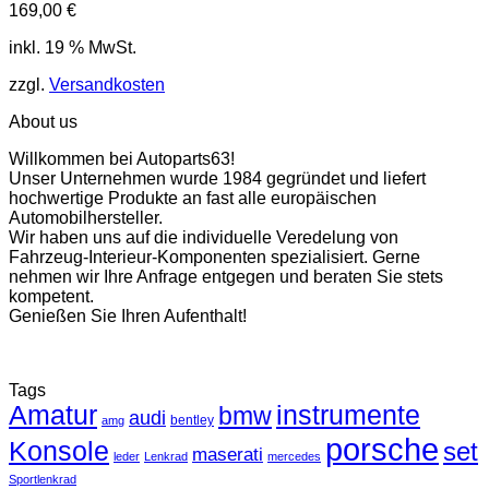
169,00
€
inkl. 19 % MwSt.
zzgl.
Versandkosten
About us
Willkommen bei Autoparts63!
Unser Unternehmen wurde 1984 gegründet und liefert
hochwertige Produkte an fast alle europäischen
Automobilhersteller.
Wir haben uns auf die individuelle Veredelung von
Fahrzeug-Interieur-Komponenten spezialisiert. Gerne
nehmen wir Ihre Anfrage entgegen und beraten Sie stets
kompetent.
Genießen Sie Ihren Aufenthalt!
Tags
Amatur
instrumente
bmw
audi
bentley
amg
porsche
Konsole
set
maserati
leder
Lenkrad
mercedes
Sportlenkrad