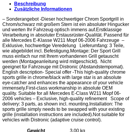
Beschreibung
Zusätzliche Informationen
– Sonderangebot -Dieser hochwertiger Chrom Sportgrill in
Chrom/schwarz mit großem Stern ist ein absoluter Hingucker
und werten Ihr Fahrzeug optisch immens auf.Erstklassige
Verarbeitung in absoluter Erstausrüster-Qualität. Passend für
alle Mercedes E-Klasse W211 Mopf 06-2006 Fahrzeuge –
Exklusive, hochwertige Veredelung Lieferumfang: 3 Teile,
wie abgebildet incl. Befestigung.Montage: Der Sport Grill
muss einfach nur mit Ihrem vorhandenen Grill getauscht
werden (Montageanleitung wird mitgeschickt). Nicht
geeignet für Fahrzeuge mit Distronic (Abstandstempomat).
English description- Special offer -This high-quality chrome
sports grille in chrome/black with large star is an absolute
eye-catcher and enhances the appearance of your vehicle
immensely.First-class workmanship in absolute OEM
quality. Suitable for all Mercedes E-Class W211 Mopf 06-
2006 vehicles – Exclusive, high-quality refinement Scope of
delivery: 3 parts, as shown incl. mounting.Installation: The
sports grille simply needs to be swapped with your existing
grille (installation instructions are included).Not suitable for
vehicles with Distronic (adaptive cruise control).
Gewicht
3,00 kg