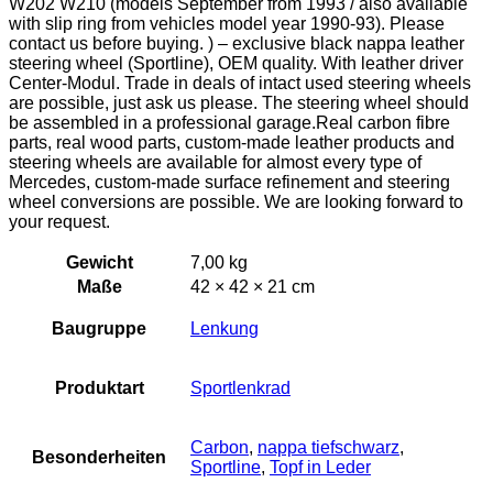
W202 W210 (models September from 1993 / also available
with slip ring from vehicles model year 1990-93). Please
contact us before buying. ) – exclusive black nappa leather
steering wheel (Sportline), OEM quality. With leather driver
Center-Modul. Trade in deals of intact used steering wheels
are possible, just ask us please. The steering wheel should
be assembled in a professional garage.Real carbon fibre
parts, real wood parts, custom-made leather products and
steering wheels are available for almost every type of
Mercedes, custom-made surface refinement and steering
wheel conversions are possible. We are looking forward to
your request.
Gewicht
7,00 kg
Maße
42 × 42 × 21 cm
Baugruppe
Lenkung
Produktart
Sportlenkrad
Carbon
,
nappa tiefschwarz
,
Besonderheiten
Sportline
,
Topf in Leder