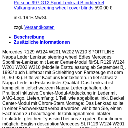
Porsche 997 GT2 Sport Lenkrad Blinddeckel
Vulkangrau steering wheel cover blinds
590,00
€
inkl. 19 % MwSt.
zzgl.
Versandkosten
Beschreibung
Zusätzliche Informationen
Mercedes R129 W124 W201 W202 W210 SPORTLINE
Nappa Leder Lenkrad steering wheel Edles Mercedes
Sportline-Lenkrad mit Leder Center-Modul fürSL R129 W124
W201 W202 W210 (Modelle Erstzulassung ab September Bj.
1993/ auch Lieferbar mit Schleifring von Farhzeuge mit dem
Bj. 90-93). Bitte vor Kauf uns kontaktieren. in tief schwarz
Nappa Leder in Erstausrüster-Qualität. Das Lenkrad ist
komplett in tiefschwarzem Nappa Leder gehalten, der
Pralltopf inklusive.Center-Modul-Abdeckung in Leder mit
AMG-Logo. Lieferumfang: 1 Teil, wie abgebildet, inkl. Deckel
Center-Modul mit Chrom-Stern.Montage: Das Lenkrad sollte
in einer Fachwerkstatt verbaut werden, wir bitten Sie, einen
Fachmann zu beauftragen. Inzahlungnahmen intakter
Lenkräder gleichen Typs sind bei uns zu guten Konditionen
möglich. English descriptionMercedes SL R129 W124 W201