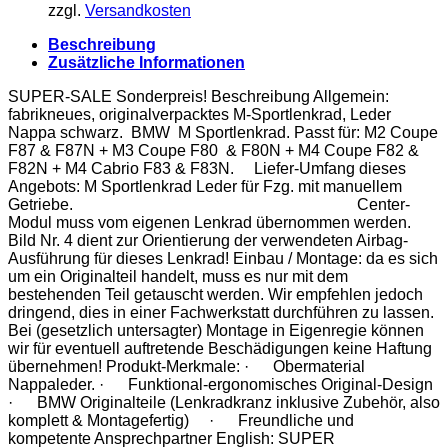
zzgl.
Versandkosten
Beschreibung
Zusätzliche Informationen
SUPER-SALE Sonderpreis! Beschreibung Allgemein:
fabrikneues, originalverpacktes M-Sportlenkrad, Leder
Nappa schwarz. BMW M Sportlenkrad. Passt für: M2 Coupe
F87 & F87N + M3 Coupe F80 & F80N + M4 Coupe F82 &
F82N + M4 Cabrio F83 & F83N. Liefer-Umfang dieses
Angebots: M Sportlenkrad Leder für Fzg. mit manuellem
Getriebe. Center-
Modul muss vom eigenen Lenkrad übernommen werden.
Bild Nr. 4 dient zur Orientierung der verwendeten Airbag-
Ausführung für dieses Lenkrad! Einbau / Montage: da es sich
um ein Originalteil handelt, muss es nur mit dem
bestehenden Teil getauscht werden. Wir empfehlen jedoch
dringend, dies in einer Fachwerkstatt durchführen zu lassen.
Bei (gesetzlich untersagter) Montage in Eigenregie können
wir für eventuell auftretende Beschädigungen keine Haftung
übernehmen! Produkt-Merkmale: · Obermaterial
Nappaleder. · Funktional-ergonomisches Original-Design
· BMW Originalteile (Lenkradkranz inklusive Zubehör, also
komplett & Montagefertig) · Freundliche und
kompetente Ansprechpartner English: SUPER