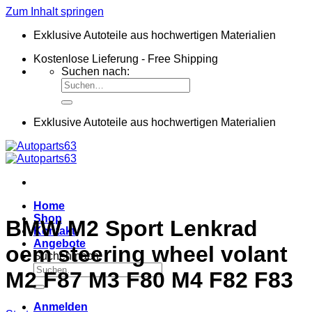
Zum Inhalt springen
Exklusive Autoteile aus hochwertigen Materialien
Kostenlose Lieferung - Free Shipping
Suchen nach:
Exklusive Autoteile aus hochwertigen Materialien
Home
Shop
BMW M2 Sport Lenkrad
Kontakt
Angebote
oem steering wheel volant
Suchen nach:
M2 F87 M3 F80 M4 F82 F83
Anmelden