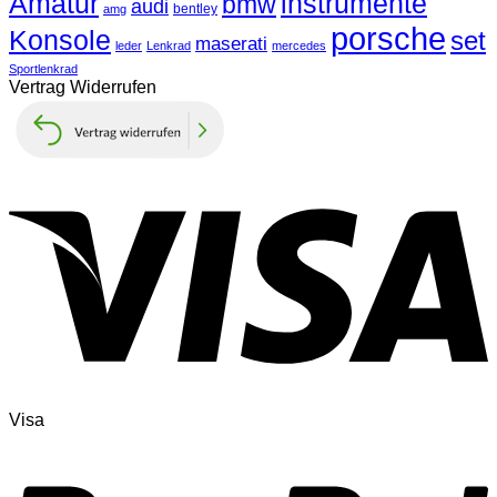
Amatur
instrumente
bmw
audi
bentley
amg
porsche
Konsole
set
maserati
leder
Lenkrad
mercedes
Sportlenkrad
Vertrag Widerrufen
Visa