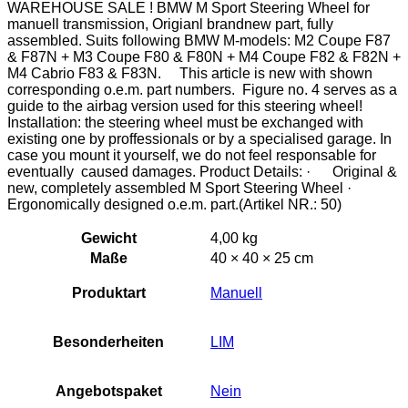
WAREHOUSE SALE ! BMW M Sport Steering Wheel for
manuell transmission, Origianl brandnew part, fully
assembled. Suits following BMW M-models: M2 Coupe F87
& F87N + M3 Coupe F80 & F80N + M4 Coupe F82 & F82N +
M4 Cabrio F83 & F83N. This article is new with shown
corresponding o.e.m. part numbers. Figure no. 4 serves as a
guide to the airbag version used for this steering wheel!
Installation: the steering wheel must be exchanged with
existing one by proffessionals or by a specialised garage. In
case you mount it yourself, we do not feel responsable for
eventually caused damages. Product Details: · Original &
new, completely assembled M Sport Steering Wheel ·
Ergonomically designed o.e.m. part.(Artikel NR.: 50)
Gewicht
4,00 kg
Maße
40 × 40 × 25 cm
Produktart
Manuell
Besonderheiten
LIM
Angebotspaket
Nein